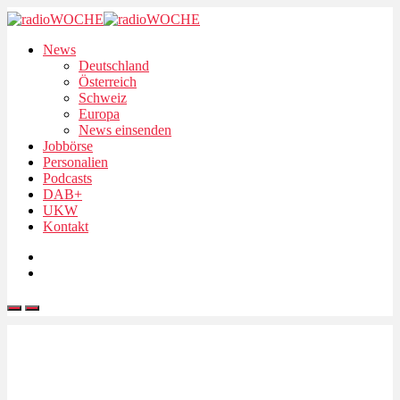
News
Deutschland
Österreich
Schweiz
Europa
News einsenden
Jobbörse
Personalien
Podcasts
DAB+
UKW
Kontakt