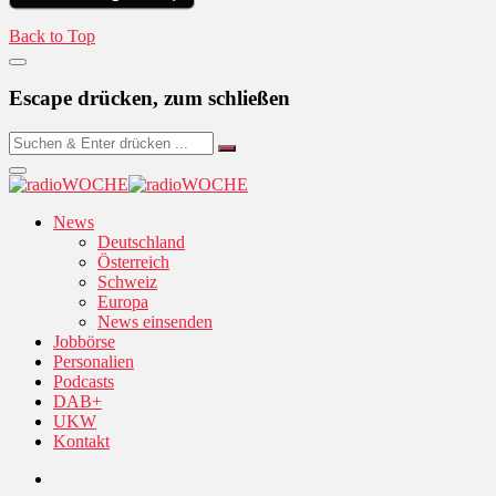
Back to Top
Escape drücken, zum schließen
News
Deutschland
Österreich
Schweiz
Europa
News einsenden
Jobbörse
Personalien
Podcasts
DAB+
UKW
Kontakt