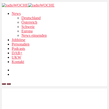
News
Deutschland
Österreich
Schweiz
Europa
News einsenden
Jobbörse
Personalien
Podcasts
DAB+
UKW
Kontakt