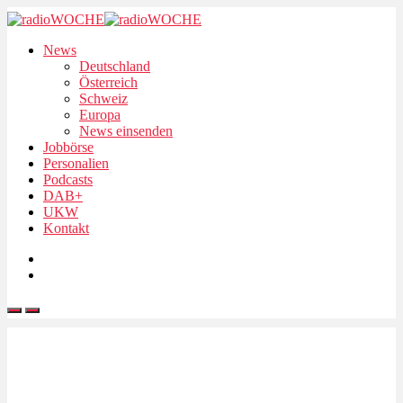
News
Deutschland
Österreich
Schweiz
Europa
News einsenden
Jobbörse
Personalien
Podcasts
DAB+
UKW
Kontakt