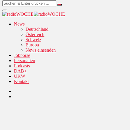
News
Deutschland
Österreich
Schweiz
Europa
News einsenden
Jobbörse
Personalien
Podcasts
DAB+
UKW
Kontakt