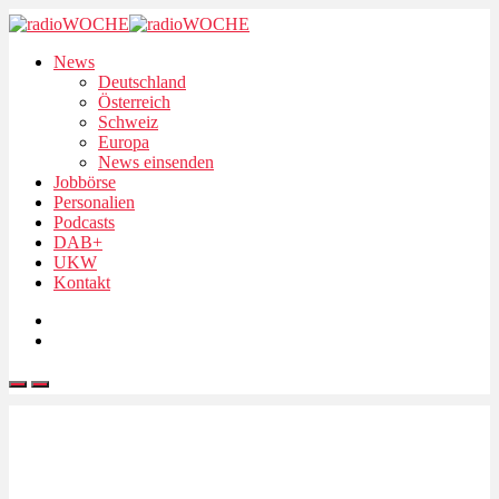
News
Deutschland
Österreich
Schweiz
Europa
News einsenden
Jobbörse
Personalien
Podcasts
DAB+
UKW
Kontakt