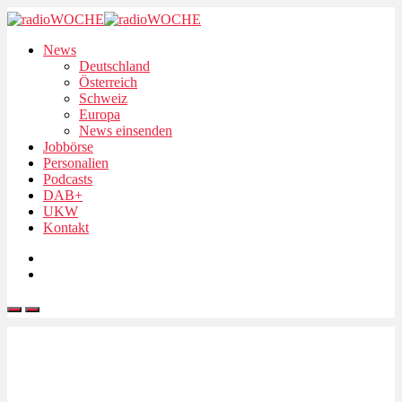
News
Deutschland
Österreich
Schweiz
Europa
News einsenden
Jobbörse
Personalien
Podcasts
DAB+
UKW
Kontakt