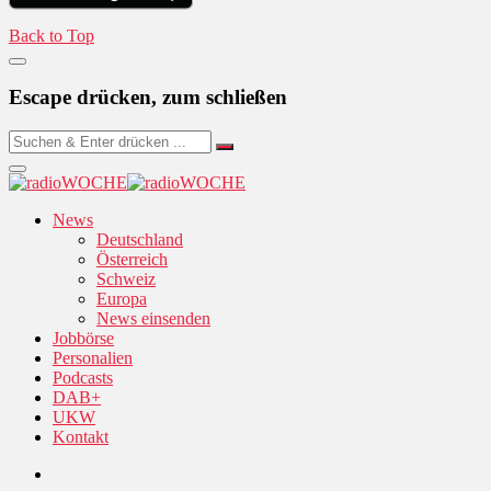
Back to Top
Escape drücken, zum schließen
News
Deutschland
Österreich
Schweiz
Europa
News einsenden
Jobbörse
Personalien
Podcasts
DAB+
UKW
Kontakt