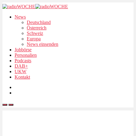
News
Deutschland
Österreich
Schweiz
Europa
News einsenden
Jobbörse
Personalien
Podcasts
DAB+
UKW
Kontakt