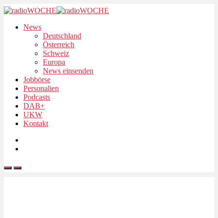
News
Deutschland
Österreich
Schweiz
Europa
News einsenden
Jobbörse
Personalien
Podcasts
DAB+
UKW
Kontakt