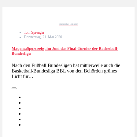
Deutsche Telekom
Tom Sprenger
Donnerstag, 21. Mai 2020
MagentaSport zeigt im Juni das Final-Turnier der Basketball-
Bundesliga
Nach den Fußball-Bundesligen hat mittlerweile auch die
Basketball-Bundesliga BBL von den Behörden grünes
Licht für…