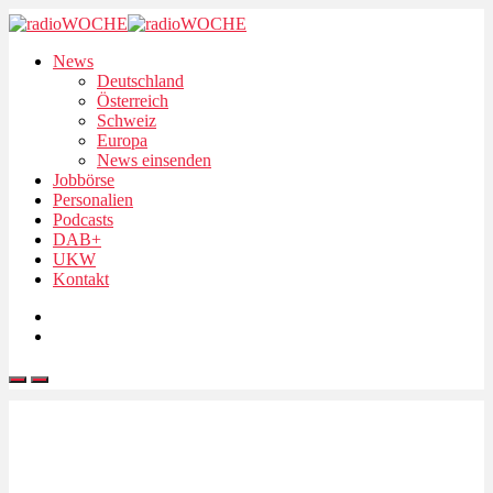
News
Deutschland
Österreich
Schweiz
Europa
News einsenden
Jobbörse
Personalien
Podcasts
DAB+
UKW
Kontakt