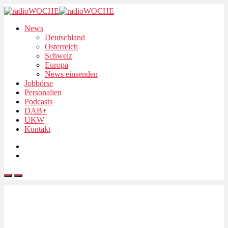
News
Deutschland
Österreich
Schweiz
Europa
News einsenden
Jobbörse
Personalien
Podcasts
DAB+
UKW
Kontakt