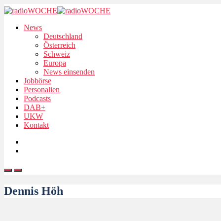
News
Deutschland
Österreich
Schweiz
Europa
News einsenden
Jobbörse
Personalien
Podcasts
DAB+
UKW
Kontakt
Dennis Höh