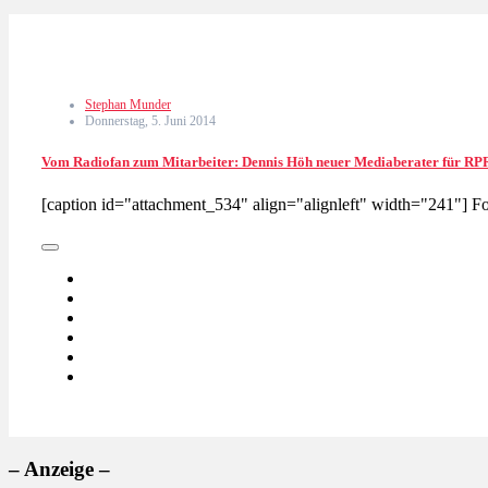
Stephan Munder
Donnerstag, 5. Juni 2014
Vom Radiofan zum Mitarbeiter: Dennis Höh neuer Mediaberater für RP
[caption id="attachment_534" align="alignleft" width="241"] 
– Anzeige –