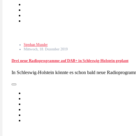
Stephan Munder
Mittwoch, 18. Dezember 2019
Drei neue Radioprogramme auf DAB+ in Schleswig-Holstein geplant
In Schleswig-Holstein könnte es schon bald neue Radioprog