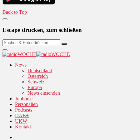
Back to Top
Escape drücken, zum schließen
News
Deutschland
Österreich
Schweiz
Europa
News einsenden
Jobbörse
Personalien
Podcasts
DAB+
UKW
Kontakt