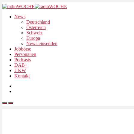
News
Deutschland
Österreich
Schweiz
Europa
News einsenden
Jobbörse
Personalien
Podcasts
DAB+
UKW
Kontakt