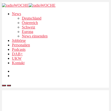
News
Deutschland
Österreich
Schweiz
Europa
News einsenden
Jobbörse
Personalien
Podcasts
DAB+
UKW
Kontakt