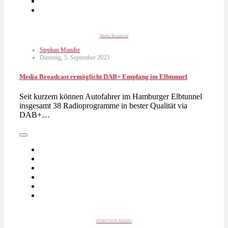
Media Broadcast
Stephan Munder
Dienstag, 5. September 2023
Media Broadcast ermöglicht DAB+ Empfang im Elbtunnel
Seit kurzem können Autofahrer im Hamburger Elbtunnel
insgesamt 38 Radioprogramme in bester Qualität via
DAB+…
FEMOTION RADIO