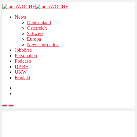
News
Deutschland
Österreich
Schweiz
Europa
News einsenden
Jobbörse
Personalien
Podcasts
DAB+
UKW
Kontakt