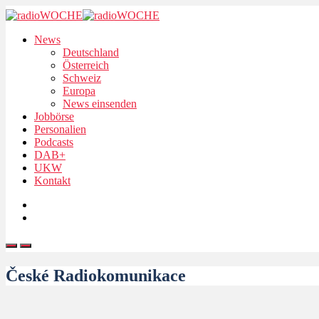
News
Deutschland
Österreich
Schweiz
Europa
News einsenden
Jobbörse
Personalien
Podcasts
DAB+
UKW
Kontakt
České Radiokomunikace