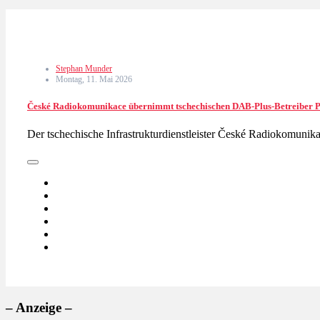
Stephan Munder
Montag, 11. Mai 2026
České Radiokomunikace übernimmt tschechischen DAB-Plus-Betreiber P
Der tschechische Infrastrukturdienstleister České Radiokomun
– Anzeige –