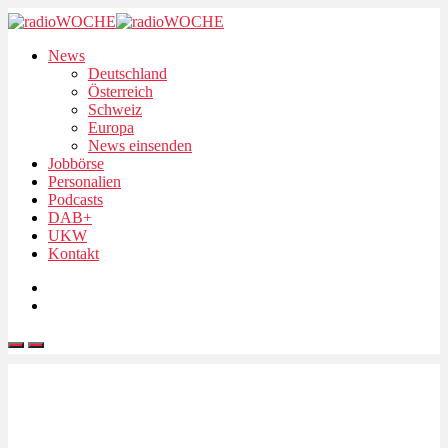
News
Deutschland
Österreich
Schweiz
Europa
News einsenden
Jobbörse
Personalien
Podcasts
DAB+
UKW
Kontakt