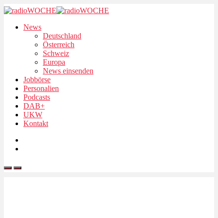
News
Deutschland
Österreich
Schweiz
Europa
News einsenden
Jobbörse
Personalien
Podcasts
DAB+
UKW
Kontakt