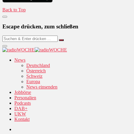
Back to Top
Escape drücken, zum schließen
News
Deutschland
Österreich
Schweiz
Europa
News einsenden
Jobbörse
Personalien
Podcasts
DAB+
UKW
Kontakt