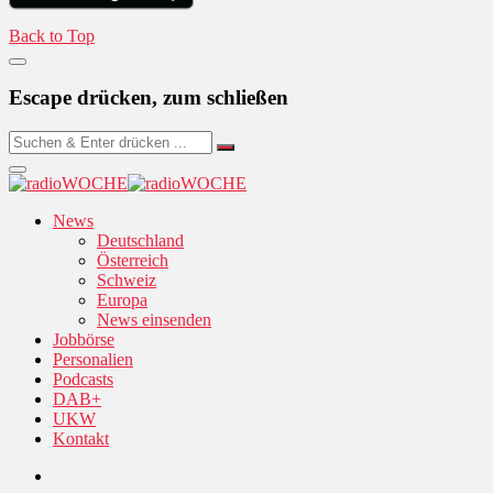
Back to Top
Escape drücken, zum schließen
News
Deutschland
Österreich
Schweiz
Europa
News einsenden
Jobbörse
Personalien
Podcasts
DAB+
UKW
Kontakt