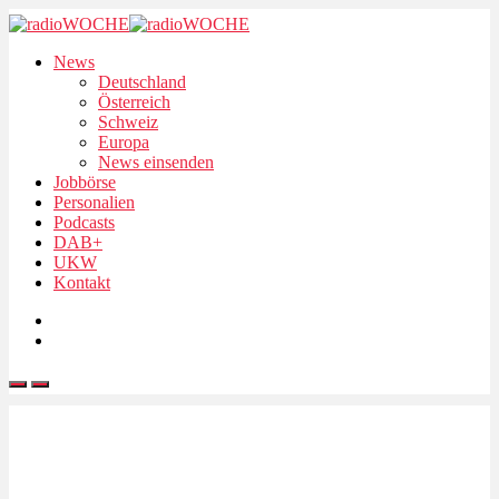
News
Deutschland
Österreich
Schweiz
Europa
News einsenden
Jobbörse
Personalien
Podcasts
DAB+
UKW
Kontakt