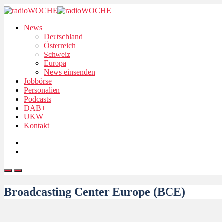
News
Deutschland
Österreich
Schweiz
Europa
News einsenden
Jobbörse
Personalien
Podcasts
DAB+
UKW
Kontakt
Broadcasting Center Europe (BCE)