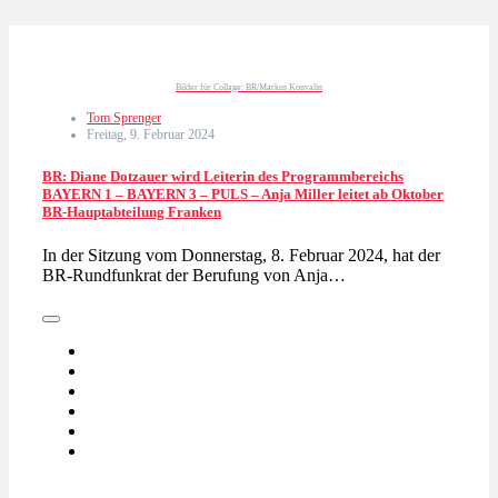
Bilder für Collage: BR/Markus Konvalin
Tom Sprenger
Freitag, 9. Februar 2024
BR: Diane Dotzauer wird Leiterin des Programmbereichs
BAYERN 1 – BAYERN 3 – PULS – Anja Miller leitet ab Oktober
BR-Hauptabteilung Franken
In der Sitzung vom Donnerstag, 8. Februar 2024, hat der
BR-Rundfunkrat der Berufung von Anja…