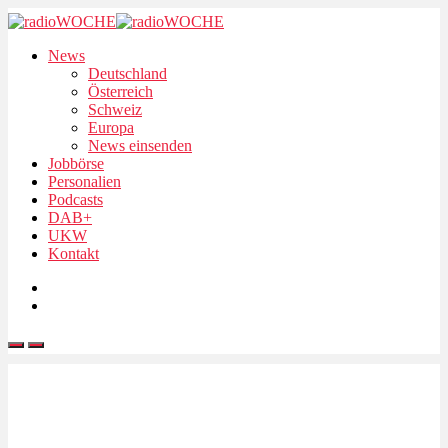
News
Deutschland
Österreich
Schweiz
Europa
News einsenden
Jobbörse
Personalien
Podcasts
DAB+
UKW
Kontakt