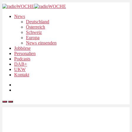
News
Deutschland
Österreich
Schweiz
Europa
News einsenden
Jobbörse
Personalien
Podcasts
DAB+
UKW
Kontakt