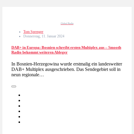
Global Radio
Tom Sprenger
Donnerstag, 11. Januar 2024
DAB+ in Europa: Bosnien schreibt ersten Multiplex aus – Smooth
Radio bekommt weiteren Ableger
In Bosnien-Herzegowina wurde erstmalig ein landesweiter
DAB+ Multiplex ausgeschrieben. Das Sendegebiet soll in
neun regionale…