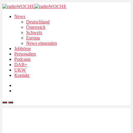
News
Deutschland
Österreich
Schweiz
Europa
News einsenden
Jobbörse
Personalien
Podcasts
DAB+
UKW
Kontakt