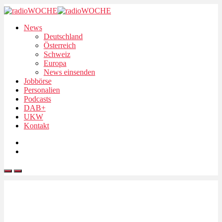
News
Deutschland
Österreich
Schweiz
Europa
News einsenden
Jobbörse
Personalien
Podcasts
DAB+
UKW
Kontakt