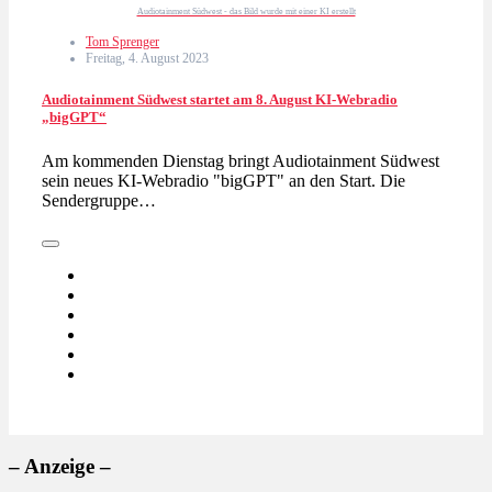
Audiotainment Südwest - das Bild wurde mit einer KI erstellt
Tom Sprenger
Freitag, 4. August 2023
Audiotainment Südwest startet am 8. August KI-Webradio
„bigGPT“
Am kommenden Dienstag bringt Audiotainment Südwest
sein neues KI-Webradio "bigGPT" an den Start. Die
Sendergruppe…
– Anzeige –