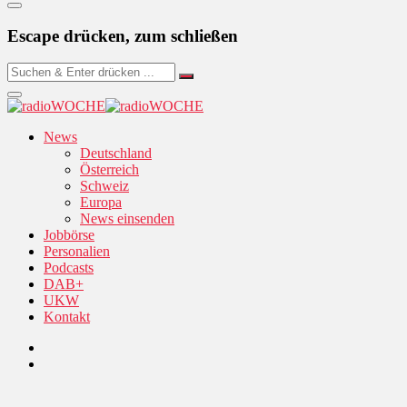
Escape drücken, zum schließen
News
Deutschland
Österreich
Schweiz
Europa
News einsenden
Jobbörse
Personalien
Podcasts
DAB+
UKW
Kontakt