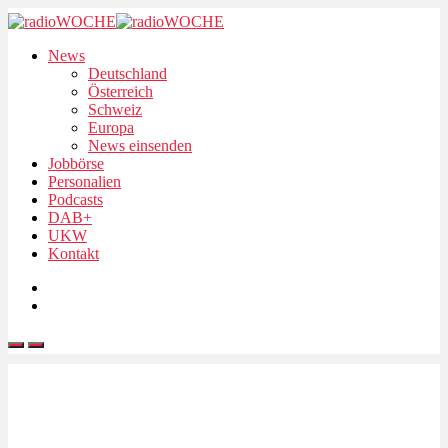
News
Deutschland
Österreich
Schweiz
Europa
News einsenden
Jobbörse
Personalien
Podcasts
DAB+
UKW
Kontakt