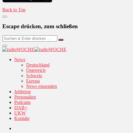
Back to Top
Escape drücken, zum schließen
News
Deutschland
Österreich
Schweiz
Europa
News einsenden
Jobbörse
Personalien
Podcasts
DAB+
UKW
Kontakt