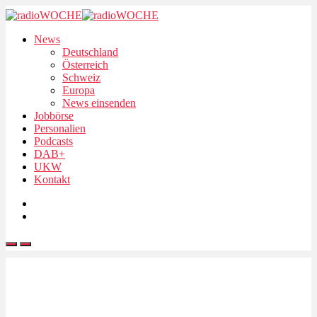
News
Deutschland
Österreich
Schweiz
Europa
News einsenden
Jobbörse
Personalien
Podcasts
DAB+
UKW
Kontakt