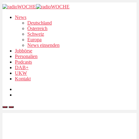
News
Deutschland
Österreich
Schweiz
Europa
News einsenden
Jobbörse
Personalien
Podcasts
DAB+
UKW
Kontakt