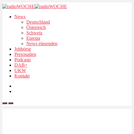
News
Deutschland
Österreich
Schweiz
Europa
News einsenden
Jobbörse
Personalien
Podcasts
DAB+
UKW
Kontakt