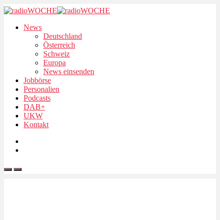
News
Deutschland
Österreich
Schweiz
Europa
News einsenden
Jobbörse
Personalien
Podcasts
DAB+
UKW
Kontakt