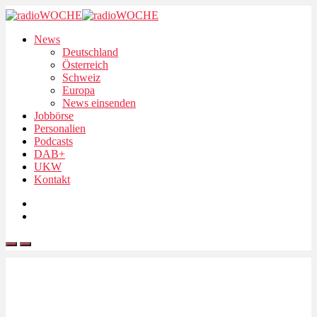
News
Deutschland
Österreich
Schweiz
Europa
News einsenden
Jobbörse
Personalien
Podcasts
DAB+
UKW
Kontakt