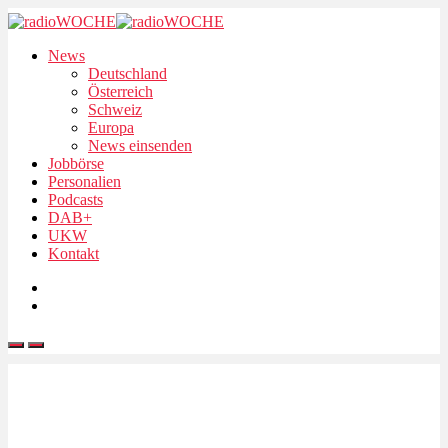
News
Deutschland
Österreich
Schweiz
Europa
News einsenden
Jobbörse
Personalien
Podcasts
DAB+
UKW
Kontakt