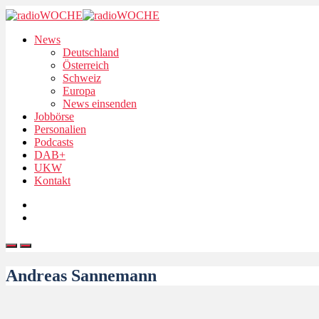
News
Deutschland
Österreich
Schweiz
Europa
News einsenden
Jobbörse
Personalien
Podcasts
DAB+
UKW
Kontakt
Andreas Sannemann