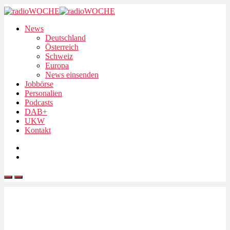
News
Deutschland
Österreich
Schweiz
Europa
News einsenden
Jobbörse
Personalien
Podcasts
DAB+
UKW
Kontakt