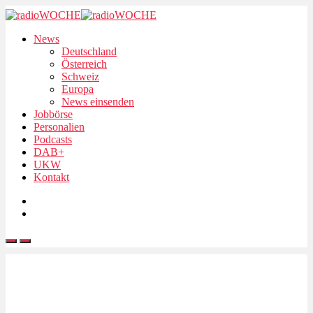
News
Deutschland
Österreich
Schweiz
Europa
News einsenden
Jobbörse
Personalien
Podcasts
DAB+
UKW
Kontakt