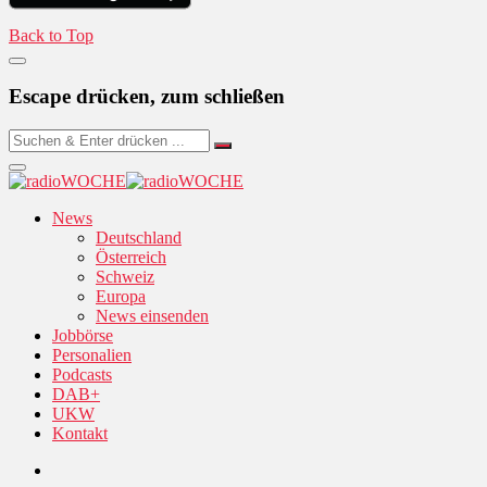
Back to Top
Escape drücken, zum schließen
News
Deutschland
Österreich
Schweiz
Europa
News einsenden
Jobbörse
Personalien
Podcasts
DAB+
UKW
Kontakt