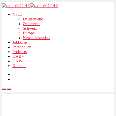
News
Deutschland
Österreich
Schweiz
Europa
News einsenden
Jobbörse
Personalien
Podcasts
DAB+
UKW
Kontakt