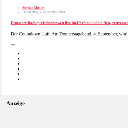
Stephan Munder
Donnerstag, 4. September 2014
Deutscher Radiopreis bundesweit live im Hörfunk und im Netz, zeitvers
Der Countdown läuft: Am Donnerstagabend, 4. September, wird 
– Anzeige –