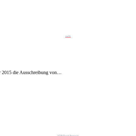
mabb
er 2015 die Ausschreibung von…
NDR/David Paprocki