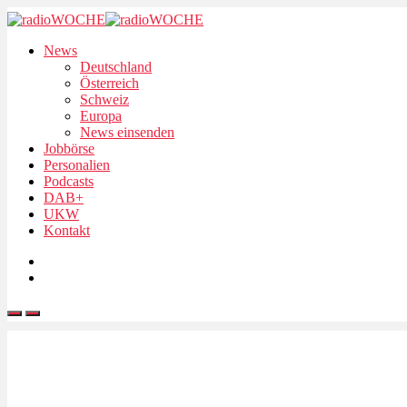
News
Deutschland
Österreich
Schweiz
Europa
News einsenden
Jobbörse
Personalien
Podcasts
DAB+
UKW
Kontakt