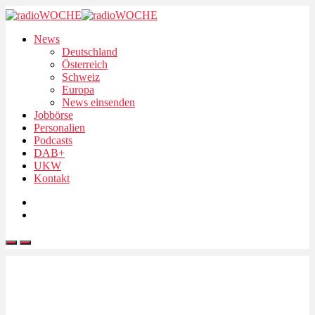
News
Deutschland
Österreich
Schweiz
Europa
News einsenden
Jobbörse
Personalien
Podcasts
DAB+
UKW
Kontakt