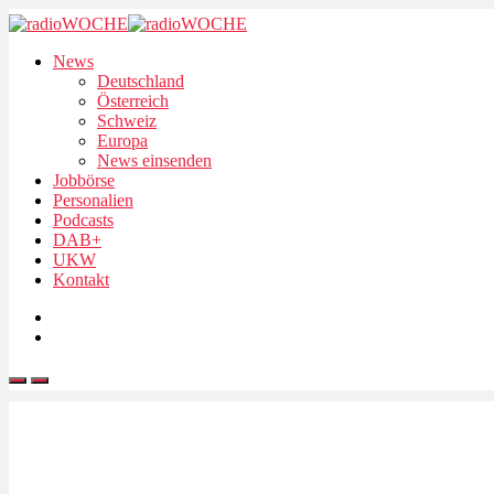
News
Deutschland
Österreich
Schweiz
Europa
News einsenden
Jobbörse
Personalien
Podcasts
DAB+
UKW
Kontakt