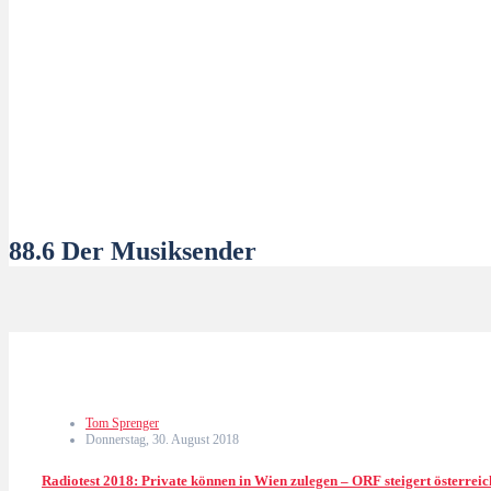
88.6 Der Musiksender
Tom Sprenger
Donnerstag, 30. August 2018
Radiotest 2018: Private können in Wien zulegen – ORF steigert österrei