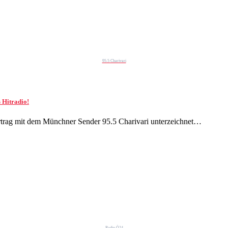
95.5 Charivari
 Hitradio!
trag mit dem Münchner Sender 95.5 Charivari unterzeichnet…
Radio Ö24