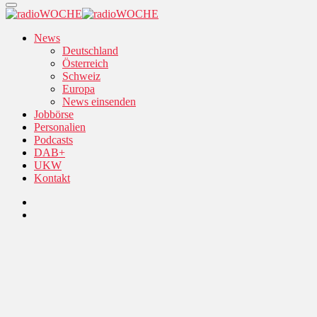
News
Deutschland
Österreich
Schweiz
Europa
News einsenden
Jobbörse
Personalien
Podcasts
DAB+
UKW
Kontakt