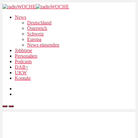
News
Deutschland
Österreich
Schweiz
Europa
News einsenden
Jobbörse
Personalien
Podcasts
DAB+
UKW
Kontakt