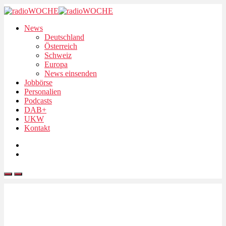
News
Deutschland
Österreich
Schweiz
Europa
News einsenden
Jobbörse
Personalien
Podcasts
DAB+
UKW
Kontakt