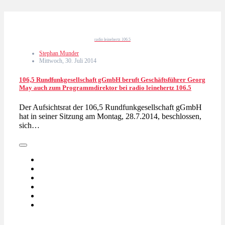
radio leinehertz 106.5
Stephan Munder
Mittwoch, 30. Juli 2014
106,5 Rundfunkgesellschaft gGmbH beruft Geschäftsführer Georg
May auch zum Programmdirektor bei radio leinehertz 106.5
Der Aufsichtsrat der 106,5 Rundfunkgesellschaft gGmbH
hat in seiner Sitzung am Montag, 28.7.2014, beschlossen,
sich…