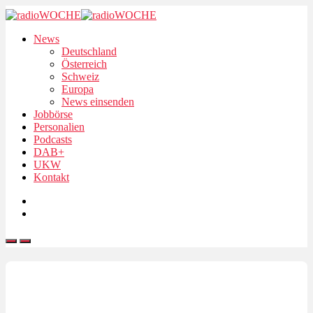
News
Deutschland
Österreich
Schweiz
Europa
News einsenden
Jobbörse
Personalien
Podcasts
DAB+
UKW
Kontakt