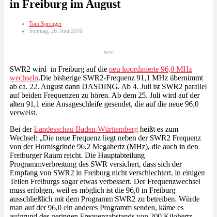
in Freiburg im August
Tom Sprenger
Sonntag, 26. Juni 2016
SWR2
SWR2 wird in Freiburg auf die
neu koordinierte 96,0 MHz
wechseln
.Die bisherige SWR2-Frequenz 91,1 MHz übernimmt
ab ca. 22. August dann DASDING. Ab 4. Juli ist SWR2 parallel
auf beiden Frequenzen zu hören. Ab dem 25. Juli wird auf der
alten 91,1 eine Ansageschleife gesendet, die auf die neue 96,0
verweist.
Bei der
Landesschau Baden-Württemberg
heißt es zum
Wechsel: „Die neue Frequenz liegt neben der SWR2 Frequenz
von der Hornisgrinde 96,2 Megahertz (MHz), die auch in den
Freiburger Raum reicht. Die Hauptabteilung
Programmverbreitung des SWR versichert, dass sich der
Empfang von SWR2 in Freiburg nicht verschlechtert, in einigen
Teilen Freiburgs sogar etwas verbessert. Der Frequenzwechsel
muss erfolgen, weil es möglich ist die 96,0 in Freiburg
ausschließlich mit dem Programm SWR2 zu betreiben. Würde
man auf der 96,0 ein anderes Programm senden, käme es
aufgrund des geringen Frequenzabstands von 200 Kilohertz