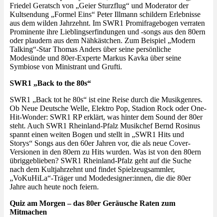
Friedel Geratsch von „Geier Sturzflug“ und Moderator der
Kultsendung „Formel Eins“ Peter Illmann schildern Erlebnisse
aus dem wilden Jahrzehnt. Im SWR1 Promifragebogen verraten
Prominente ihre Lieblingserfindungen und -songs aus den 80ern
oder plaudern aus dem Nähkästchen. Zum Beispiel „Modern
Talking“-Star Thomas Anders über seine persönliche
Modesünde und 80er-Experte Markus Kavka über seine
Symbiose von Ministrant und Grufti.
SWR1 „Back to the 80s“
SWR1 „Back tot he 80s“ ist eine Reise durch die Musikgenres.
Ob Neue Deutsche Welle, Elektro Pop, Stadion Rock oder One-
Hit-Wonder: SWR1 RP erklärt, was hinter dem Sound der 80er
steht. Auch SWR1 Rheinland-Pfalz Musikchef Bernd Rosinus
spannt einen weiten Bogen und stellt in „SWR1 Hits und
Storys“ Songs aus den 60er Jahren vor, die als neue Cover-
Versionen in den 80ern zu Hits wurden. Was ist von den 80ern
übriggeblieben? SWR1 Rheinland-Pfalz geht auf die Suche
nach dem Kultjahrzehnt und findet Spielzeugsammler,
„VoKuHiLa“-Träger und Modedesigner:innen, die die 80er
Jahre auch heute noch feiern.
Quiz am Morgen – das 80er Geräusche Raten zum
Mitmachen