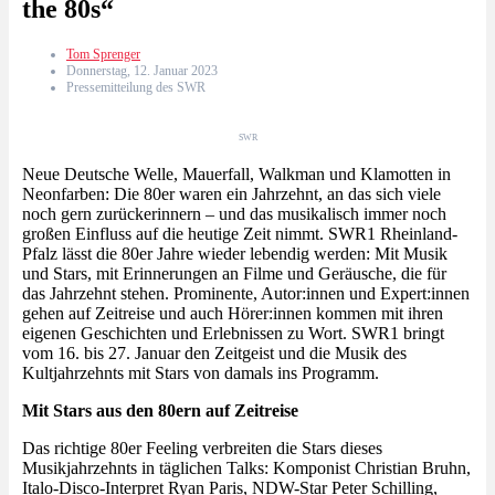
the 80s“
Tom Sprenger
Donnerstag, 12. Januar 2023
Pressemitteilung des SWR
SWR
Neue Deutsche Welle, Mauerfall, Walkman und Klamotten in
Neonfarben: Die 80er waren ein Jahrzehnt, an das sich viele
noch gern zurückerinnern – und das musikalisch immer noch
großen Einfluss auf die heutige Zeit nimmt. SWR1 Rheinland-
Pfalz lässt die 80er Jahre wieder lebendig werden: Mit Musik
und Stars, mit Erinnerungen an Filme und Geräusche, die für
das Jahrzehnt stehen. Prominente, Autor:innen und Expert:innen
gehen auf Zeitreise und auch Hörer:innen kommen mit ihren
eigenen Geschichten und Erlebnissen zu Wort. SWR1 bringt
vom 16. bis 27. Januar den Zeitgeist und die Musik des
Kultjahrzehnts mit Stars von damals ins Programm.
Mit Stars aus den 80ern auf Zeitreise
Das richtige 80er Feeling verbreiten die Stars dieses
Musikjahrzehnts in täglichen Talks: Komponist Christian Bruhn,
Italo-Disco-Interpret Ryan Paris, NDW-Star Peter Schilling,