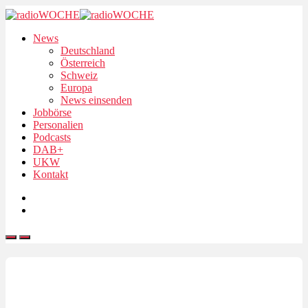
News
Deutschland
Österreich
Schweiz
Europa
News einsenden
Jobbörse
Personalien
Podcasts
DAB+
UKW
Kontakt