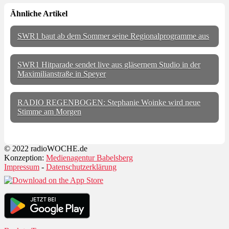
Ähnliche Artikel
SWR1 baut ab dem Sommer seine Regionalprogramme aus
SWR1 Hitparade sendet live aus gläsernem Studio in der
Maximilianstraße in Speyer
RADIO REGENBOGEN: Stephanie Woinke wird neue
Stimme am Morgen
© 2022 radioWOCHE.de
Konzeption:
Medienagentur Babelsberg
Impressum
-
Datenschutzerklärung