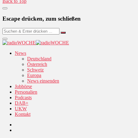
Back to Top
Escape drücken, zum schließen
News
Deutschland
Österreich
Schweiz
Europa
News einsenden
Jobbörse
Personalien
Podcasts
DAB+
UKW
Kontakt