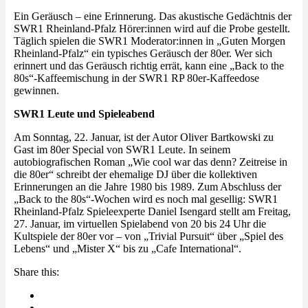
Ein Geräusch – eine Erinnerung. Das akustische Gedächtnis der
SWR1 Rheinland-Pfalz Hörer:innen wird auf die Probe gestellt.
Täglich spielen die SWR1 Moderator:innen in „Guten Morgen
Rheinland-Pfalz“ ein typisches Geräusch der 80er. Wer sich
erinnert und das Geräusch richtig errät, kann eine „Back to the
80s“-Kaffeemischung in der SWR1 RP 80er-Kaffeedose
gewinnen.
SWR1 Leute und Spieleabend
Am Sonntag, 22. Januar, ist der Autor Oliver Bartkowski zu
Gast im 80er Special von SWR1 Leute. In seinem
autobiografischen Roman „Wie cool war das denn? Zeitreise in
die 80er“ schreibt der ehemalige DJ über die kollektiven
Erinnerungen an die Jahre 1980 bis 1989. Zum Abschluss der
„Back to the 80s“-Wochen wird es noch mal gesellig: SWR1
Rheinland-Pfalz Spieleexperte Daniel Isengard stellt am Freitag,
27. Januar, im virtuellen Spielabend von 20 bis 24 Uhr die
Kultspiele der 80er vor – von „Trivial Pursuit“ über „Spiel des
Lebens“ und „Mister X“ bis zu „Cafe International“.
Share this: