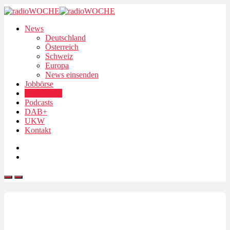
News
Deutschland
Österreich
Schweiz
Europa
News einsenden
Jobbörse
Personalien
Podcasts
DAB+
UKW
Kontakt