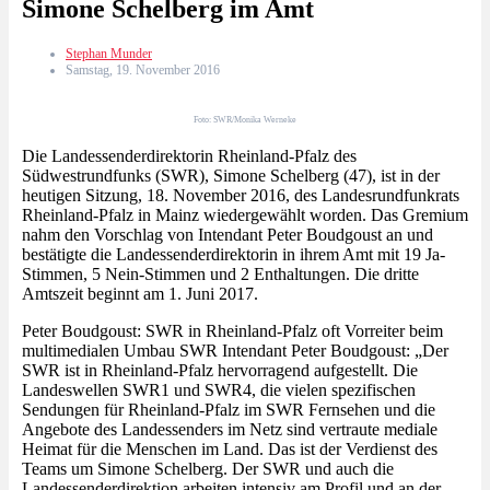
Simone Schelberg im Amt
Stephan Munder
Samstag, 19. November 2016
Foto: SWR/Monika Werneke
Die Landessenderdirektorin Rheinland-Pfalz des
Südwestrundfunks (SWR), Simone Schelberg (47), ist in der
heutigen Sitzung, 18. November 2016, des Landesrundfunkrats
Rheinland-Pfalz in Mainz wiedergewählt worden. Das Gremium
nahm den Vorschlag von Intendant Peter Boudgoust an und
bestätigte die Landessenderdirektorin in ihrem Amt mit 19 Ja-
Stimmen, 5 Nein-Stimmen und 2 Enthaltungen. Die dritte
Amtszeit beginnt am 1. Juni 2017.
Peter Boudgoust: SWR in Rheinland-Pfalz oft Vorreiter beim
multimedialen Umbau SWR Intendant Peter Boudgoust: „Der
SWR ist in Rheinland-Pfalz hervorragend aufgestellt. Die
Landeswellen SWR1 und SWR4, die vielen spezifischen
Sendungen für Rheinland-Pfalz im SWR Fernsehen und die
Angebote des Landessenders im Netz sind vertraute mediale
Heimat für die Menschen im Land. Das ist der Verdienst des
Teams um Simone Schelberg. Der SWR und auch die
Landessenderdirektion arbeiten intensiv am Profil und an der