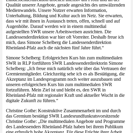
Qualität unserer Angebote, gerade angesichts des umwälzenden
Medienwandels. Unsere Nutzer erwarten Information,
Unterhaltung, Bildung und Kultur auch im Netz. Sie erwarten,
dass wir mit ihnen in Austausch treten, offen, schnell und auf
Augenhöhe. Darauf werden wir in einem multimedial
aufgestellten SWR unsere Arbeitsweisen ausrichten. Die
Landessenderdirektion war hier oft Vorreiter. Deshalb freue ich
mich, dass Simone Schelberg die Landessenderdirektion
Rheinland-Pfalz auch die nächsten fünf Jahre führt.“
Simone Schelberg: Erfolgreichen Kurs hin zum multimedialen
SWR in RLP fortführen SWR Landessenderdirektorin Simone
Schelberg: „Ich freue mich natürlich sehr über das Vertrauen der
Gremienmitglieder. Gleichzeitig sehe ich es als Bestätigung, die
Akzeptanz im Landesprogramm noch weiter auszubauen und
unseren erfolgreichen Kurs hin zum multimedialen SWR
fortzuführen. Mein Ziel ist und bleibt es, den SWR in
Rheinland-Pfalz mit regionaler Kraft und aktueller Wucht in die
digitale Zukunft zu führen.“
Christine Gothe: Konstruktive Zusammenarbeit im und durch
das Gremium bestätigt SWR Landesrundfunkratsvorsitzende
Christine Gothe: „Die multimedialen Angebote und Programme
des Landessenders Rheinland-Pfalz haben bei ihrem Publikum
eine erfreulich hohe Akzeptanz. Für diese Früchte ihrer Arbeit