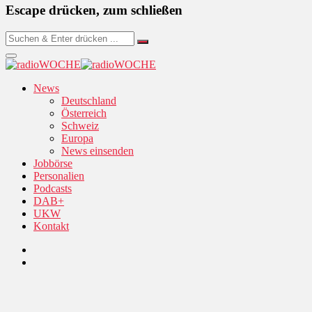
Escape drücken, zum schließen
News
Deutschland
Österreich
Schweiz
Europa
News einsenden
Jobbörse
Personalien
Podcasts
DAB+
UKW
Kontakt