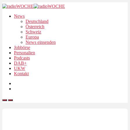
News
Deutschland
Österreich
Schweiz
Europa
News einsenden
Jobbörse
Personalien
Podcasts
DAB+
UKW
Kontakt