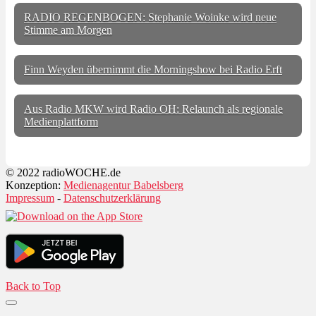
RADIO REGENBOGEN: Stephanie Woinke wird neue
Stimme am Morgen
Finn Weyden übernimmt die Morningshow bei Radio Erft
Aus Radio MKW wird Radio OH: Relaunch als regionale
Medienplattform
© 2022 radioWOCHE.de
Konzeption:
Medienagentur Babelsberg
Impressum
-
Datenschutzerklärung
Back to Top