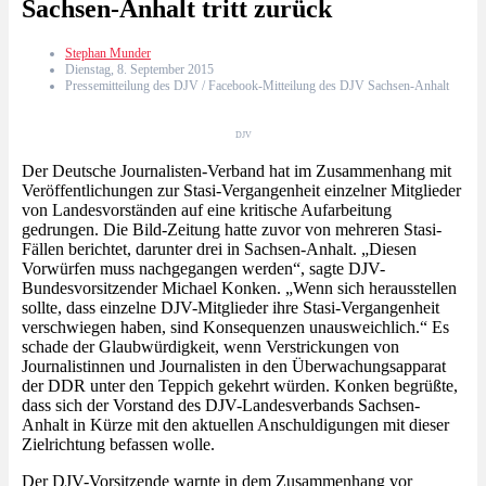
Sachsen-Anhalt tritt zurück
Stephan Munder
Dienstag, 8. September 2015
Pressemitteilung des DJV / Facebook-Mitteilung des DJV Sachsen-Anhalt
DJV
Der Deutsche Journalisten-Verband hat im Zusammenhang mit
Veröffentlichungen zur Stasi-Vergangenheit einzelner Mitglieder
von Landesvorständen auf eine kritische Aufarbeitung
gedrungen. Die Bild-Zeitung hatte zuvor von mehreren Stasi-
Fällen berichtet, darunter drei in Sachsen-Anhalt. „Diesen
Vorwürfen muss nachgegangen werden“, sagte DJV-
Bundesvorsitzender Michael Konken. „Wenn sich herausstellen
sollte, dass einzelne DJV-Mitglieder ihre Stasi-Vergangenheit
verschwiegen haben, sind Konsequenzen unausweichlich.“ Es
schade der Glaubwürdigkeit, wenn Verstrickungen von
Journalistinnen und Journalisten in den Überwachungsapparat
der DDR unter den Teppich gekehrt würden. Konken begrüßte,
dass sich der Vorstand des DJV-Landesverbands Sachsen-
Anhalt in Kürze mit den aktuellen Anschuldigungen mit dieser
Zielrichtung befassen wolle.
Der DJV-Vorsitzende warnte in dem Zusammenhang vor