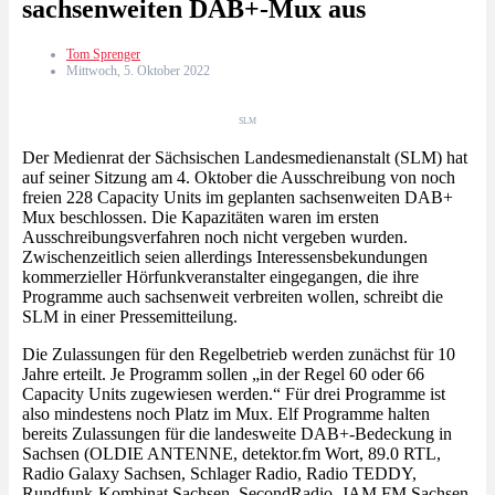
sachsenweiten DAB+-Mux aus
Tom Sprenger
Mittwoch, 5. Oktober 2022
SLM
Der Medienrat der Sächsischen Landesmedienanstalt (SLM) hat
auf seiner Sitzung am 4. Oktober die Ausschreibung von noch
freien 228 Capacity Units im geplanten sachsenweiten DAB+
Mux beschlossen. Die Kapazitäten waren im ersten
Ausschreibungsverfahren noch nicht vergeben wurden.
Zwischenzeitlich seien allerdings Interessensbekundungen
kommerzieller Hörfunkveranstalter eingegangen, die ihre
Programme auch sachsenweit verbreiten wollen, schreibt die
SLM in einer Pressemitteilung.
Die Zulassungen für den Regelbetrieb werden zunächst für 10
Jahre erteilt. Je Programm sollen „in der Regel 60 oder 66
Capacity Units zugewiesen werden.“ Für drei Programme ist
also mindestens noch Platz im Mux. Elf Programme halten
bereits Zulassungen für die landesweite DAB+-Bedeckung in
Sachsen (OLDIE ANTENNE, detektor.fm Wort, 89.0 RTL,
Radio Galaxy Sachsen, Schlager Radio, Radio TEDDY,
Rundfunk-Kombinat Sachsen, SecondRadio, JAM FM Sachsen,