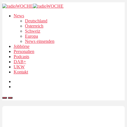
News
Deutschland
Österreich
Schweiz
Europa
News einsenden
Jobbörse
Personalien
Podcasts
DAB+
UKW
Kontakt