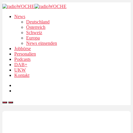
News
Deutschland
Österreich
Schweiz
Europa
News einsenden
Jobbörse
Personalien
Podcasts
DAB+
UKW
Kontakt