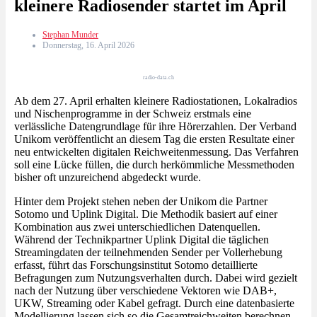
kleinere Radiosender startet im April
Stephan Munder
Donnerstag, 16. April 2026
radio-data.ch
Ab dem 27. April erhalten kleinere Radiostationen, Lokalradios
und Nischenprogramme in der Schweiz erstmals eine
verlässliche Datengrundlage für ihre Hörerzahlen. Der Verband
Unikom veröffentlicht an diesem Tag die ersten Resultate einer
neu entwickelten digitalen Reichweitenmessung. Das Verfahren
soll eine Lücke füllen, die durch herkömmliche Messmethoden
bisher oft unzureichend abgedeckt wurde.
Hinter dem Projekt stehen neben der Unikom die Partner
Sotomo und Uplink Digital. Die Methodik basiert auf einer
Kombination aus zwei unterschiedlichen Datenquellen.
Während der Technikpartner Uplink Digital die täglichen
Streamingdaten der teilnehmenden Sender per Vollerhebung
erfasst, führt das Forschungsinstitut Sotomo detaillierte
Befragungen zum Nutzungsverhalten durch. Dabei wird gezielt
nach der Nutzung über verschiedene Vektoren wie DAB+,
UKW, Streaming oder Kabel gefragt. Durch eine datenbasierte
Modellierung lassen sich so die Gesamtreichweiten berechnen,