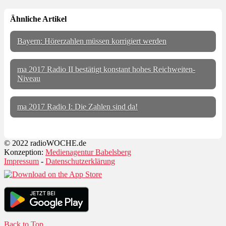
Ähnliche Artikel
Bayern: Hörerzahlen müssen korrigiert werden
ma 2017 Radio II bestätigt konstant hohes Reichweiten-
Niveau
ma 2017 Radio I: Die Zahlen sind da!
© 2022 radioWOCHE.de
Konzeption:
Medienagentur Babelsberg
Impressum
-
Datenschutzerklärung
Back to Top