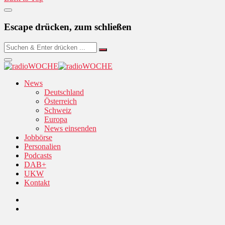
Escape drücken, zum schließen
News
Deutschland
Österreich
Schweiz
Europa
News einsenden
Jobbörse
Personalien
Podcasts
DAB+
UKW
Kontakt