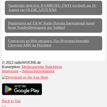
Starttermin steht fest: HAMBURG ZWEI wechselt am 18.
August zur OLDIE ANTENNE
Pioniergeist auf UKW: Radio Bavaria International startet
heute Sonderübertragung aus Südtirol
Unterwegs im Web streamen: Das Hosentaschenradio
Choyong A8W im Praxistest
© 2022 radioWOCHE.de
Konzeption:
Medienagentur Babelsberg
Impressum
-
Datenschutzerklärung
Back to Top