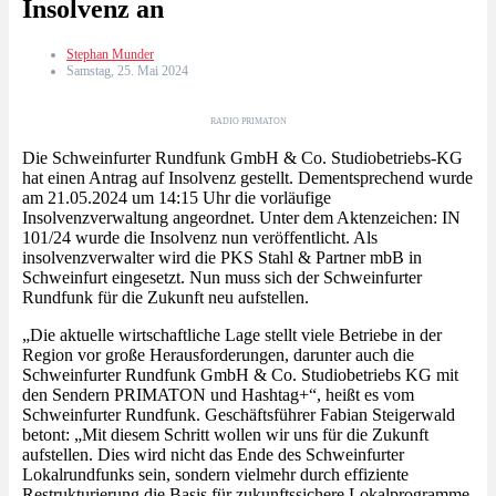
Insolvenz an
Stephan Munder
Samstag, 25. Mai 2024
RADIO PRIMATON
Die Schweinfurter Rundfunk GmbH & Co. Studiobetriebs-KG
hat einen Antrag auf Insolvenz gestellt. Dementsprechend wurde
am 21.05.2024 um 14:15 Uhr die vorläufige
Insolvenzverwaltung angeordnet. Unter dem Aktenzeichen: IN
101/24 wurde die Insolvenz nun veröffentlicht. Als
insolvenzverwalter wird die PKS Stahl & Partner mbB in
Schweinfurt eingesetzt. Nun muss sich der Schweinfurter
Rundfunk für die Zukunft neu aufstellen.
„Die aktuelle wirtschaftliche Lage stellt viele Betriebe in der
Region vor große Herausforderungen, darunter auch die
Schweinfurter Rundfunk GmbH & Co. Studiobetriebs KG mit
den Sendern PRIMATON und Hashtag+“, heißt es vom
Schweinfurter Rundfunk. Geschäftsführer Fabian Steigerwald
betont: „Mit diesem Schritt wollen wir uns für die Zukunft
aufstellen. Dies wird nicht das Ende des Schweinfurter
Lokalrundfunks sein, sondern vielmehr durch effiziente
Restrukturierung die Basis für zukunftssichere Lokalprogramme