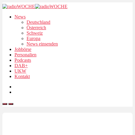
News
Deutschland
Österreich
Schweiz
Europa
News einsenden
Jobbörse
Personalien
Podcasts
DAB+
UKW
Kontakt