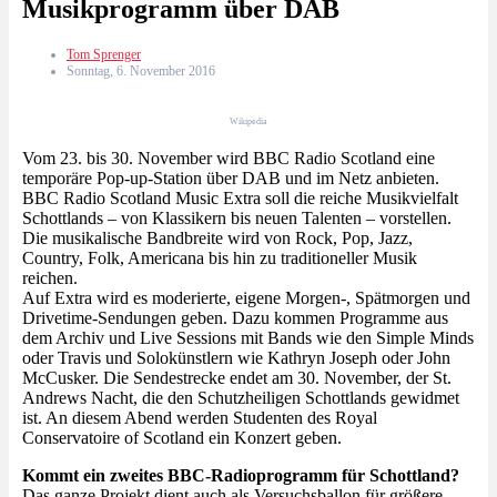
Musikprogramm über DAB
Tom Sprenger
Sonntag, 6. November 2016
Wikipedia
Vom 23. bis 30. November wird BBC Radio Scotland eine
temporäre Pop-up-Station über DAB und im Netz anbieten.
BBC Radio Scotland Music Extra soll die reiche Musikvielfalt
Schottlands – von Klassikern bis neuen Talenten – vorstellen.
Die musikalische Bandbreite wird von Rock, Pop, Jazz,
Country, Folk, Americana bis hin zu traditioneller Musik
reichen.
Auf Extra wird es moderierte, eigene Morgen-, Spätmorgen und
Drivetime-Sendungen geben. Dazu kommen Programme aus
dem Archiv und Live Sessions mit Bands wie den Simple Minds
oder Travis und Solokünstlern wie Kathryn Joseph oder John
McCusker. Die Sendestrecke endet am 30. November, der St.
Andrews Nacht, die den Schutzheiligen Schottlands gewidmet
ist. An diesem Abend werden Studenten des Royal
Conservatoire of Scotland ein Konzert geben.
Kommt ein zweites BBC-Radioprogramm für Schottland?
Das ganze Projekt dient auch als Versuchsballon für größere