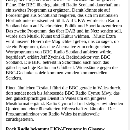
Pläne. Die BBC überlegt aktuell Radio Scotland dauerhaft um
ein zweites Programm zu ergänzen. Damit könnte sie auf
Forderungen aus Schottland reagieren, das sich im nationalen
Hörfunk unterrepräsentiert fühlt. Auf UKW würde sich Radio
Scotland dann auf Nachrichten, Politik und Sport konzentrieren.
Das zweite Programm, das über DAB und im Netz senden soll,
würde sich Musik, Kunst und Kultur widmen. „Music Extra
wird unseren Hörern die Möglichkeit geben, uns zu sagen, ob
sie ein Programm, das eine Alternative zum erfolgreichen
Wortprogramm von BBC Radio Scotland anbieten würde,
begrüßen“, erklärt Jeff Zycinski, Radiodirektor von BBC
Scotland. Die BBC betreibt in Schottland auch noch das
gälischsprachige Radio nan Gàidheal. Widerstände gegen die
BBC-Gedankenspiele kommen von den kommerziellen
Sendern.
Einen ähnlichen Testlauf führt die BBC gerade in Wales durch,
dort sendet noch bis Jahresende BBC Radio Cymru Mwy, das
den gälischsprachigen Dienst in Wales um ein jüngeres
Musikformat ergänzt. Radio Cymru hat mit stetig schwindenden
Quoten und einer überalterten Hörerschaft zu kämpfen. Der
Programmdirektor von Radio Wales ist mittlerweile
zurückgetreten.
Rock Radio bekommt UKW-Frequenz in Glasgow