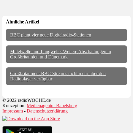
Ähnliche Artikel
BBC plant vier neue Digitalradio-Stationen
Mittelwelle und Langwelle: Weitere Abschaltungen in
Großbritannien und Dänemark
Großbritannien: BBC-Streams nicht mehr über den
Radioplayer verfügbar
© 2022 radioWOCHE.de
Konzeption:
Medienagentur Babelsberg
Impressum
-
Datenschutzerklärung