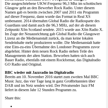
Die ausgeschriebene UKW-Frequenz 96,3 Mhz im schottischen
Glasgow geht an den Bewerber Rock Radio. Unter diesem
Namen gab es bereits zwischen 2007 und 2011 ein Programm
auf dieser Frequenz, dann wurde das Format in Real XS
umbenannt. 2014 übernahm Global Radio die Radiosparte des
Guardians und damit auch die 96,3 MHz, auf der ab diesem
Zeitpunkt Xfm Scotland sendete. 2015 wurde aus Xfm Radio X.
Im Zuge der Neuausrichtung gab Global Radio die Glasgower
Lizenz an die Medienanstalt zurück, da man keine lokalen
Sendeinhalte mehr produzieren wollte. Die Medienanstalt hatte
eine Eins-zu-eins Übernahme des Londoner Programms zuvor
abgelehnt. Hinter dem neuen Rock Radio stehen Teile des
Managements der alten Station. Beworben hatten sich auch
Bauer Radio, ebenfalls mit einem Rockformat, das Digitalradio
GO Radio und Original.
BBC wieder mit Jazzradio im Digitalradio
Bereits am 10. November 2016 startet zum zweiten Mal BBC
Music Jazz, das vier Tage lang in ganz Großbritannien über
DAB und im Netz senden wird. Der Privatsender Jazz FM
liefert in diesem Jahr 12 Stunden Programm zu.
Share this: