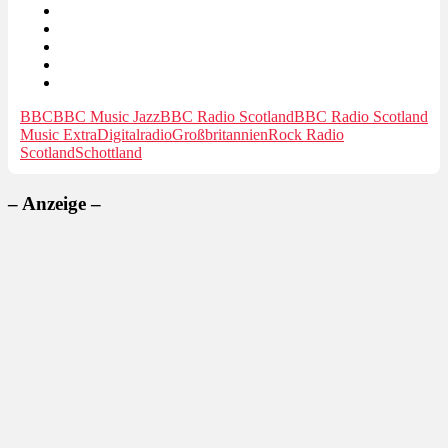
BBC
BBC Music Jazz
BBC Radio Scotland
BBC Radio Scotland
Music Extra
Digitalradio
Großbritannien
Rock Radio
Scotland
Schottland
– Anzeige –