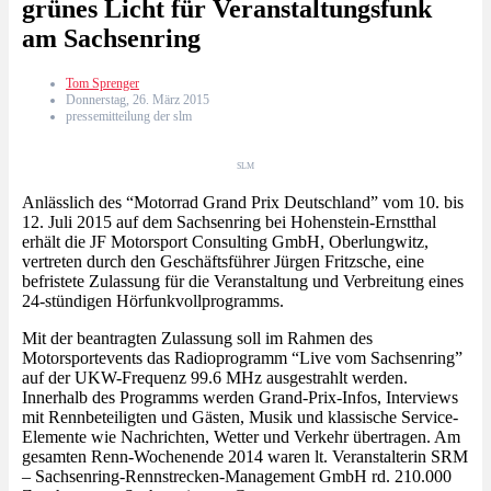
grünes Licht für Veranstaltungsfunk
am Sachsenring
Tom Sprenger
Donnerstag, 26. März 2015
pressemitteilung der slm
SLM
Anlässlich des “Motorrad Grand Prix Deutschland” vom 10. bis
12. Juli 2015 auf dem Sachsenring bei Hohenstein-Ernstthal
erhält die JF Motorsport Consulting GmbH, Oberlungwitz,
vertreten durch den Geschäftsführer Jürgen Fritzsche, eine
befristete Zulassung für die Veranstaltung und Verbreitung eines
24-stündigen Hörfunkvollprogramms.
Mit der beantragten Zulassung soll im Rahmen des
Motorsportevents das Radioprogramm “Live vom Sachsenring”
auf der UKW-Frequenz 99.6 MHz ausgestrahlt werden.
Innerhalb des Programms werden Grand-Prix-Infos, Interviews
mit Rennbeteiligten und Gästen, Musik und klassische Service-
Elemente wie Nachrichten, Wetter und Verkehr übertragen. Am
gesamten Renn-Wochenende 2014 waren lt. Veranstalterin SRM
– Sachsenring-Rennstrecken-Management GmbH rd. 210.000