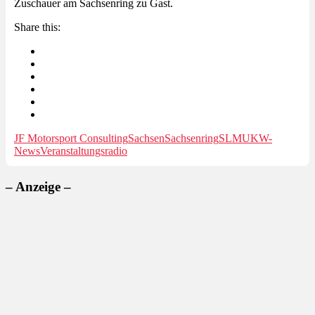
Zuschauer am Sachsenring zu Gast.
Share this:
JF Motorsport Consulting
Sachsen
Sachsenring
SLM
UKW-
News
Veranstaltungsradio
– Anzeige –