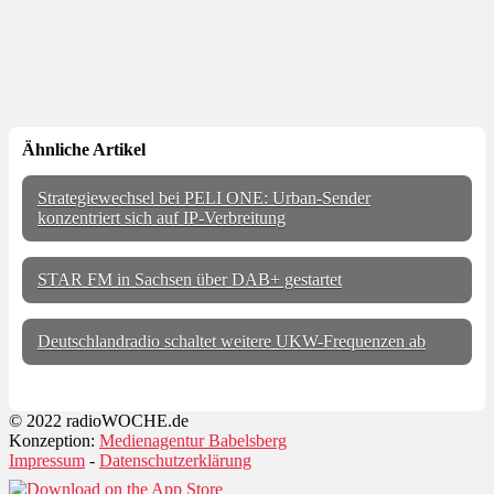
Ähnliche Artikel
Strategiewechsel bei PELI ONE: Urban-Sender
konzentriert sich auf IP-Verbreitung
STAR FM in Sachsen über DAB+ gestartet
Deutschlandradio schaltet weitere UKW-Frequenzen ab
© 2022 radioWOCHE.de
Konzeption:
Medienagentur Babelsberg
Impressum
-
Datenschutzerklärung