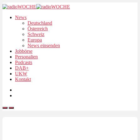
News
Deutschland
Österreich
Schweiz
Europa
News einsenden
Jobbörse
Personalien
Podcasts
DAB+
UKW
Kontakt