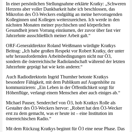
In einer persönlichen Stellungnahme erklärte Kratky: „Schweren
Herzens aber voller Dankbarkeit habe ich beschlossen, das
Mikrofon des Ö3-Weckers endgültig an meine hervorragenden
Kolleginnen und Kollegen weiterzureichen. Ich werde in den
nächsten Monaten meiner psychischen und körperlichen
Gesundheit jenen Vorrang einräumen, der zuvor über fast vier
Jahrzehnte ausschließlich meiner Arbeit galt.“
ORF-Generaldirektor Roland Weißmann würdigte Kratkys
Beitrag: „Ich habe großen Respekt vor Robert Kratky, der unter
sehr herausfordernden Arbeitsbedingungen nicht nur Ö3,
sondern die österreichische Radiolandschaft während der letzten
Jahrzehnte geprägt hat wie kein anderer.“
Auch Radiodirektorin Ingrid Thurnher betonte Kratkys
besondere Fähigkeit, mit dem Publikum auf Augenhöhe zu
kommunizieren: „Ein Leben in der Öffentlichkeit sorgt für
Höhenflüge, verlangt einem Menschen aber auch einiges ab.“
Michael Pauser, Senderchef von Ö3, hob Kratkys Rolle als
Gestalter des Ö3-Weckers hervor: „Robert hat den Ö3-Wecker
erst zu dem gemacht, was er heute ist – eine Institution im
österreichischen Radio.“
Mit dem Rückzug Kratkys beginnt für Ö3 eine neue Phase. Das