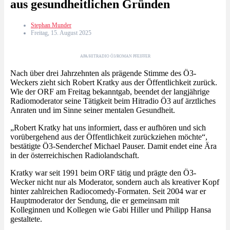
aus gesundheitlichen Gründen
Stephan Munder
Freitag, 15. August 2025
APA/HITRADIO Ö3/ROMAN PFEIFFER
Nach über drei Jahrzehnten als prägende Stimme des Ö3-
Weckers zieht sich Robert Kratky aus der Öffentlichkeit zurück.
Wie der ORF am Freitag bekanntgab, beendet der langjährige
Radiomoderator seine Tätigkeit beim Hitradio Ö3 auf ärztliches
Anraten und im Sinne seiner mentalen Gesundheit.
„Robert Kratky hat uns informiert, dass er aufhören und sich
vorübergehend aus der Öffentlichkeit zurückziehen möchte“,
bestätigte Ö3-Senderchef Michael Pauser. Damit endet eine Ära
in der österreichischen Radiolandschaft.
Kratky war seit 1991 beim ORF tätig und prägte den Ö3-
Wecker nicht nur als Moderator, sondern auch als kreativer Kopf
hinter zahlreichen Radiocomedy-Formaten. Seit 2004 war er
Hauptmoderator der Sendung, die er gemeinsam mit
Kolleginnen und Kollegen wie Gabi Hiller und Philipp Hansa
gestaltete.