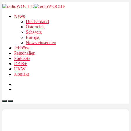
News
Deutschland
Österreich
Schweiz
Europa
News einsenden
Jobbörse
Personalien
Podcasts
DAB+
UKW
Kontakt