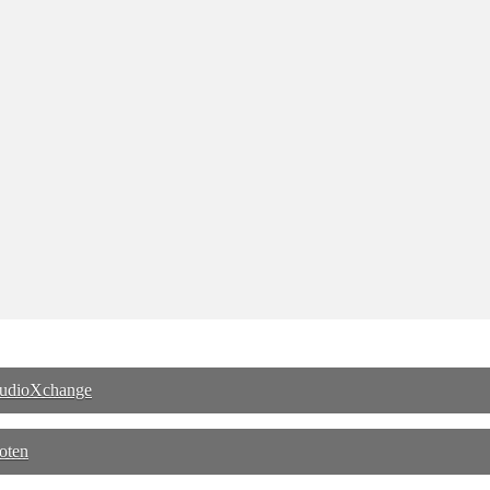
 audioXchange
oten