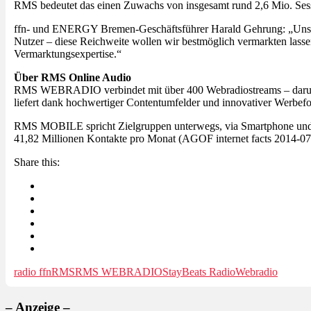
RMS bedeutet das einen Zuwachs von insgesamt rund 2,6 Mio. Ses
ffn- und ENERGY Bremen-Geschäftsführer Harald Gehrung: „Uns
Nutzer – diese Reichweite wollen wir bestmöglich vermarkten lass
Vermarktungsexpertise.“
Über RMS Online Audio
RMS WEBRADIO verbindet mit über 400 Webradiostreams – darunter
liefert dank hochwertiger Contentumfelder und innovativer Werbe
RMS MOBILE spricht Zielgruppen unterwegs, via Smartphone und T
41,82 Millionen Kontakte pro Monat (AGOF internet facts 2014-0
Share this:
radio ffn
RMS
RMS WEBRADIO
StayBeats Radio
Webradio
– Anzeige –