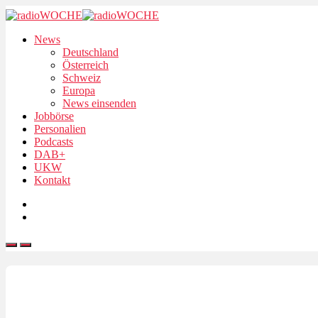
News
Deutschland
Österreich
Schweiz
Europa
News einsenden
Jobbörse
Personalien
Podcasts
DAB+
UKW
Kontakt